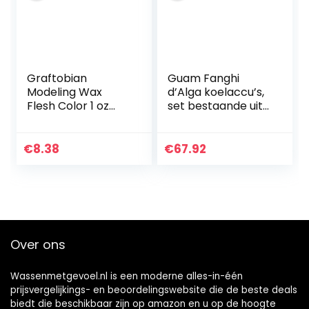
Graftobian
Guam Fanghi
Modeling Wax
d’Alga koelaccu’s,
Flesh Color 1 oz
set bestaande uit 1
van Graftobian
kg Alga-Guam-
gelcrème, 250 ml
€
8.38
€
67.92
Over ons
Wassenmetgevoel.nl is een moderne alles-in-één
prijsvergelijkings- en beoordelingswebsite die de beste deals
biedt die beschikbaar zijn op amazon en u op de hoogte