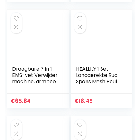
Draagbare 7 in 1
HEALLILY 1 Set
EMS-vet Verwijder
Langgerekte Rug
machine, armbeen
Spons Mesh Pouf
buikvet
Zachte Scrubber
verwijderen, voor
Bad Stimulator
gewichtsverlies
Dobberbad
€
65.84
€
18.49
huidverjonging
Douche Spons
rimpel…
Voor Douche Spa…