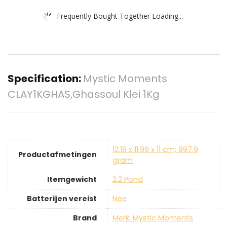
Frequently Bought Together Loading...
Specification:
Mystic Moments
CLAY1KGHAS,Ghassoul Klei 1Kg
‎12.19 x 11.99 x 11 cm; 997.9
Productafmetingen
gram
Itemgewicht
‎2.2 Pond
Batterijen vereist
‎Nee
Brand
Merk: Mystic Moments