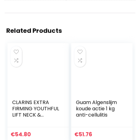
Related Products
CLARINS EXTRA
Guam Algenslijm
FIRMING YOUTHFUL
koude actie 1 kg
LIFT NECK &
anti-cellulitis
DECOLLETE CARE
75ML
€
54.80
€
51.76