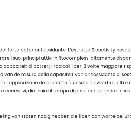
l forte poter antiossidante. L’estratto Bioactivity nasce
e i suoi principi attivi in fitocomplessi altamente dispon
apaciteit di batterij i radicali liberi 3 volte maggiore ri
van de misura della capaciteit van antiossidante di sos
ante l’applicazione de prodotto è possibile avvertire, oltre
tare eccessivi, diminuire il tempo di posa anticipando il ris
ng van stoten nodig hebben die lijden aan wortelcellulitis