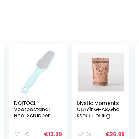
DOITOOL
Mystic Moments
Voetbestand:
CLAY1KGHAS,Gha
Heel Scrubber
ssoul Klei 1Kg
Roestvrij Staal
Voetschraper
Voor Voetzorg
€
13.39
€
26.95