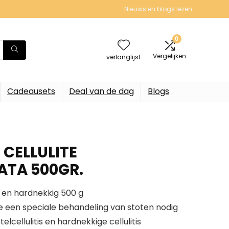
Nieuws en blogs lezen
0
Vergelijken
verlanglijst
Cadeausets
Deal van de dag
Blogs
CELLULITE
ATA 500GR.
t en hardnekkig 500 g
 een speciale behandeling van stoten nodig
elcellulitis en hardnekkige cellulitis