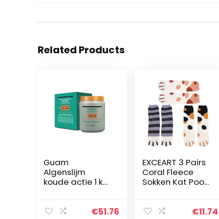
Related Products
Guam
EXCEART 3 Pairs
Algenslijm
Coral Fleece
koude actie 1 kg
Sokken Kat Poot
anti-cellulitis
Sokken Winter
Pluche Slipper
Sokken Warme
€
51.76
€
11.74