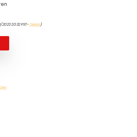
ren
4/2023 20:32 PST-
Details
)
den