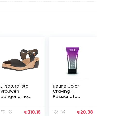
El Naturalista
Keune Color
Vrouwen
Craving –
aangename
Passionate
bladeren open
Pink/5.1 oz by
teen sandalen
Keune
€
310.16
€
20.38