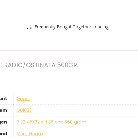
Frequently Bought Together Loading...
E RADIC/OSTINATA 500GR.
ant
‎Guam
tem
‎GU1833
gen
‎7.32 x 19.32 x 4.36 cm; 660 gram
and
Merk: Guam