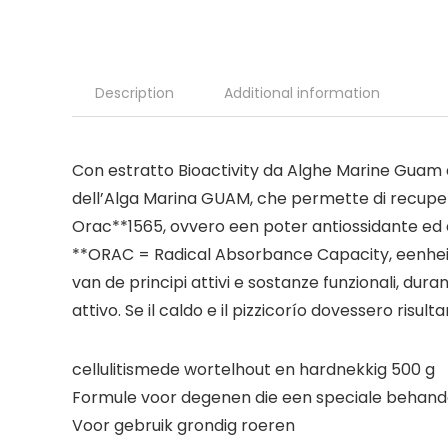
Description
Additional information
Con estratto Bioactivity da Alghe Marine Guam da
dell’Alga Marina GUAM, che permette di recuperar
Orac**1565, ovvero een poter antiossidante ed a c
**ORAC = Radical Absorbance Capacity, eenheid 
van de principi attivi e sostanze funzionali, dur
attivo. Se il caldo e il pizzicorío dovessero risul
cellulitismede wortelhout en hardnekkig 500 g
Formule voor degenen die een speciale behandeli
Voor gebruik grondig roeren