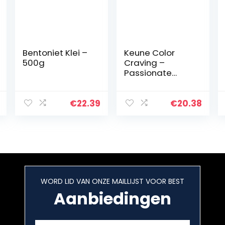
Bentoniet Klei –
Keune Color
500g
Craving –
Passionate
Pink/5.1 oz by
Keune
€
22.39
€
20.38
WORD LID VAN ONZE MAILLIJST VOOR BEST
Aanbiedingen