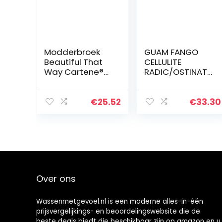
Modderbroek
GUAM FANGO
Beautiful That
CELLULITE
Way Cartene®
RADIC/OSTINATA
25 stuks
500GR.
eenheidsmaat
€
25.52
€
33.30
Over ons
Wassenmetgevoel.nl is een moderne alles-in-één
prijsvergelijkings- en beoordelingswebsite die de
beste deals biedt die beschikbaar zijn op amazon en u