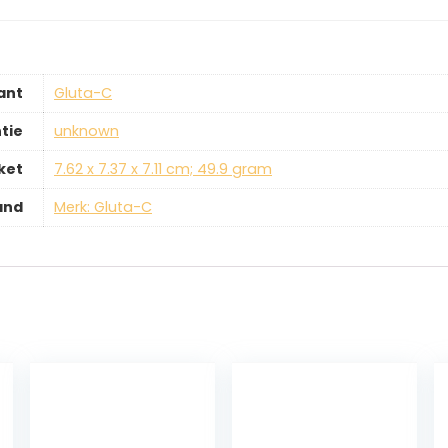
ant
‎Gluta-C
tie
‎unknown
ket
‎7.62 x 7.37 x 7.11 cm; 49.9 gram
and
Merk: Gluta-C