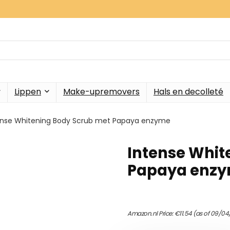
Lippen
Make-upremovers
Hals en decolleté
ense Whitening Body Scrub met Papaya enzyme
Intense Whit
Papaya enz
Amazon.nl Price:
€
11.54
(as of 09/04