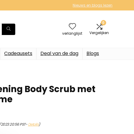
Nieuws en blogs lezen
0
Vergelijken
verlanglijst
Cadeausets
Deal van de dag
Blogs
ening Body Scrub met
yme
/2023 20:56 PST-
Details
)