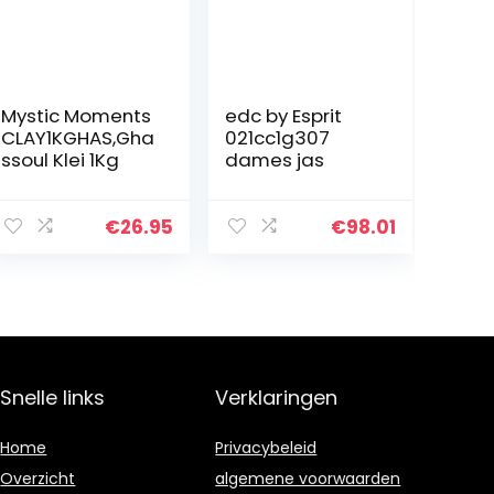
Mystic Moments
edc by Esprit
CLAY1KGHAS,Gha
021cc1g307
ssoul Klei 1Kg
dames jas
€
26.95
€
98.01
Snelle links
Verklaringen
Home
Privacybeleid
Overzicht
algemene voorwaarden