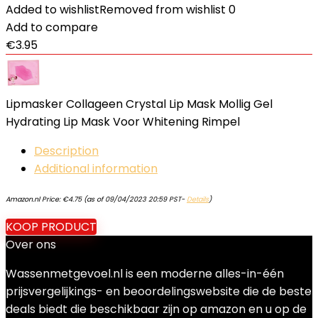
Added to wishlist
Removed from wishlist
0
Add to compare
€
3.95
Lipmasker Collageen Crystal Lip Mask Mollig Gel
Hydrating Lip Mask Voor Whitening Rimpel
Description
Additional information
Amazon.nl Price:
€
4.75
(as of 09/04/2023 20:59 PST-
Details
)
KOOP PRODUCT
Over ons
Wassenmetgevoel.nl is een moderne alles-in-één
prijsvergelijkings- en beoordelingswebsite die de beste
deals biedt die beschikbaar zijn op amazon en u op de