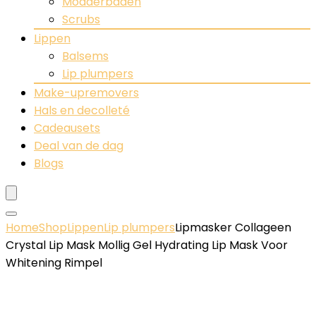
Modderbaden
Scrubs
Lippen
Balsems
Lip plumpers
Make-upremovers
Hals en decolleté
Cadeausets
Deal van de dag
Blogs
Home
Shop
Lippen
Lip plumpers
Lipmasker Collageen
Crystal Lip Mask Mollig Gel Hydrating Lip Mask Voor
Whitening Rimpel