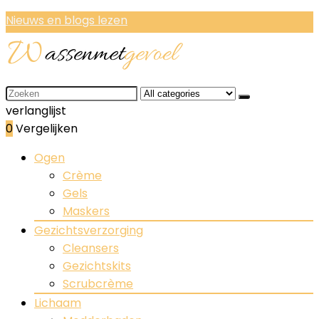
Nieuws en blogs lezen
Search
for:
verlanglijst
0
Vergelijken
Ogen
Crème
Gels
Maskers
Gezichtsverzorging
Cleansers
Gezichtskits
Scrubcrème
Lichaam