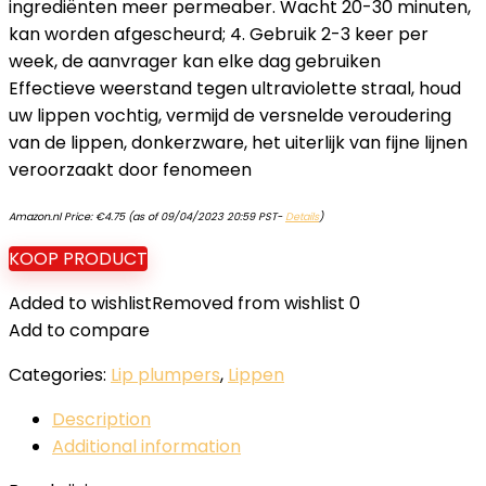
ingrediënten meer permeaber. Wacht 20-30 minuten,
kan worden afgescheurd; 4. Gebruik 2-3 keer per
week, de aanvrager kan elke dag gebruiken
Effectieve weerstand tegen ultraviolette straal, houd
uw lippen vochtig, vermijd de versnelde veroudering
van de lippen, donkerzware, het uiterlijk van fijne lijnen
veroorzaakt door fenomeen
Amazon.nl Price:
€
4.75
(as of 09/04/2023 20:59 PST-
Details
)
KOOP PRODUCT
Added to wishlist
Removed from wishlist
0
Add to compare
Categories:
Lip plumpers
,
Lippen
Description
Additional information