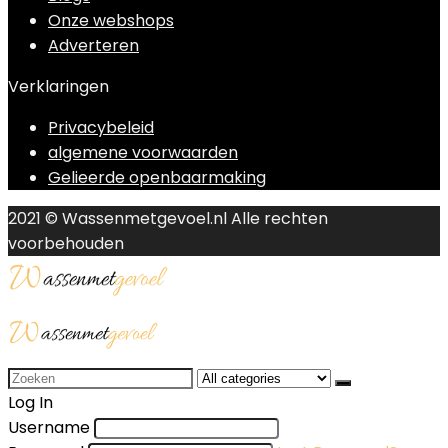
Onze webshops
Adverteren
Verklaringen
Privacybeleid
algemene voorwaarden
Gelieerde openbaarmaking
2021 © Wassenmetgevoel.nl Alle rechten
voorbehouden
Search
for:
Log In
Username