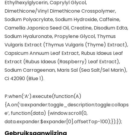
Ethylhexylglycerin, Caprylyl Glycol,
Dimethicone/Vinyl Dimethicone Crosspolymer,
Sodium Polyacrylate, Sodium Hydroxide, Caffeine,
Camellia Japonica Seed Oil, Creatine, Disodium Edta,
Sodium Hyaluronate, Propylene Glycol, Thymus
Vulgaris Extract (Thymus Vulgaris (Thyme) Extract),
Capsicum Annuum Leaf Extract, Rubus Idaeus Leaf
Extract (Rubus Idaeus (Raspberry) Leaf Extract),
Sodium Carrageenan, Maris Sal (Sea Salt/Sel Marin),
Ci 42090 (Blue 1).
P.when(‘A’).execute(function(A)
{A.on(‘a:expander:toggle_description:toggle:collaps
e’, function(data) {window.scroll(0,
data.expander.$expander[0].offsetTop-100);});});
Gebruiksaanwijzing