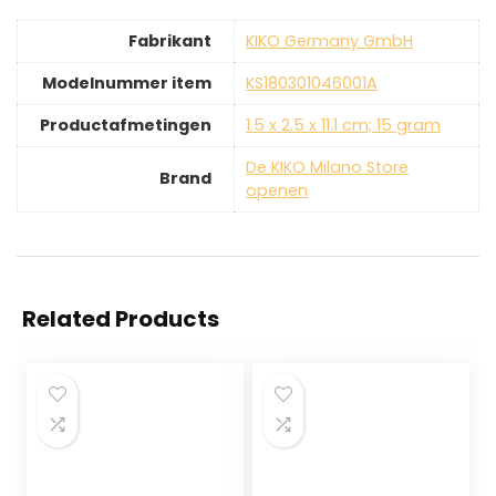
Fabrikant
‎KIKO Germany GmbH
Modelnummer item
‎KS180301046001A
Productafmetingen
‎1.5 x 2.5 x 11.1 cm; 15 gram
De KIKO Milano Store
Brand
openen
Related Products