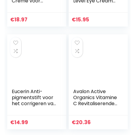
Crème voor
Level Eye Cream
Donkere en
30 ml,Wit
Gezwollen Kringen
die Wallen,
€
18.97
€
15.95
Kraaienpootjes,
Fijne Lijntjes en…
Eucerin Anti-
Avalon Active
pigmentstift voor
Organics Vitamine
het corrigeren van
C Revitaliserende
huidvlekken, 5 ml
oogcrème met
organische
ingrediënten. 30 ml
€
14.99
€
20.36