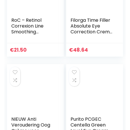
RoC – Retinol
Filorga Time Filler
Correxion Line
Absolute Eye
Smoothing
Correction Creme,
Oogcrème – Anti-
Voor Dames, Per
Rimpel en
Stuk Verpakt (1 X
Huidveroudering –
15 ml), Wit
€
21.50
€
48.64
Vermindert
Zichtbaar Wallen
en…
NIEUW Anti
Purito PCGEC
Veroudering Oog
Centella Green