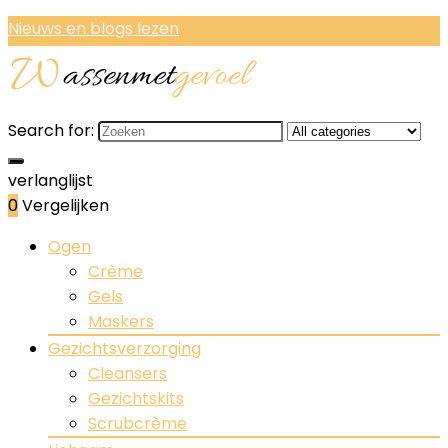
Nieuws en blogs lezen
Search for:
verlanglijst
0
Vergelijken
Ogen
Crème
Gels
Maskers
Gezichtsverzorging
Cleansers
Gezichtskits
Scrubcrème