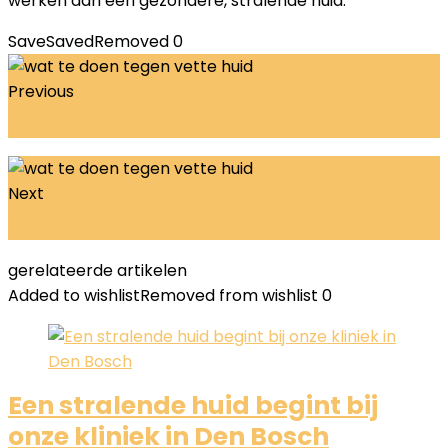
werken aan een gezondere, stralende huid.
Save
Saved
Removed
0
Previous
wat doet vitamine c voor je huid
Next
is olijfolie goed voor je huid
gerelateerde artikelen
Added to wishlist
Removed from wishlist
0
Een stralende huid begint bij
onze kliniek in Den Bosch