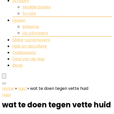
Lichaam
Modderbaden
Scrubs
Lippen
Balsems
Lip plumpers
Make-upremovers
Hals en decolleté
Cadeausets
Deal van de dag
Blogs
Home
»
Huid
»
wat te doen tegen vette huid
Huid
wat te doen tegen vette huid