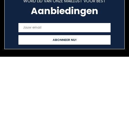
WORD LID VAN ONZE MAILLIJST VOOR BEST
Aanbiedingen
Snelle links
Home
Overzicht
Alles winkelen
Blogs
Onze webshops
Adverteren