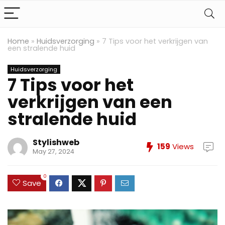
Home
»
Huidsverzorging
»
7 Tips voor het verkrijgen van
een stralende huid
Huidsverzorging
7 Tips voor het
verkrijgen van een
stralende huid
Stylishweb
159
Views
May 27, 2024
0
Save