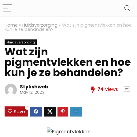
Home
»
Huidsverzorging
»
Wat zijn pigmentvlekken en hoe
kun je ze behandelen?
Huidsverzorging
Wat zijn
pigmentvlekken en hoe
kun je ze behandelen?
Stylishweb
74
Views
May 12, 2023
0
Save