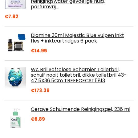
reinigingswater gevoelige huid,
parfumvrij…
€
7.82
Diamine 30ml Majestic Blue vulpen inkt
fles + inktcartridges 6 pack
€
14.95
Wc Bril Softclose Scharnier Toiletbril,
schuif nooit toiletbril, dikke toiletbril 43-
47.5X36.5Cm TREEECFCST5813
€
173.39
Cerave Schuimende Reinigingsgel, 236 ml
€
8.89