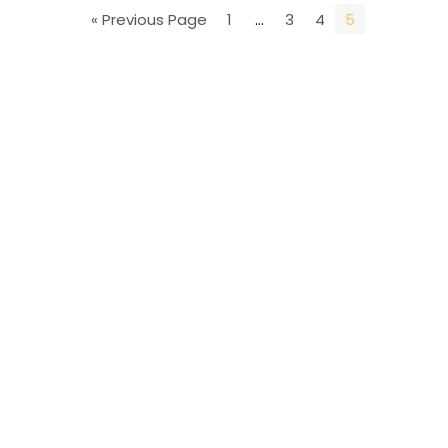
« Previous Page
1
…
3
4
5