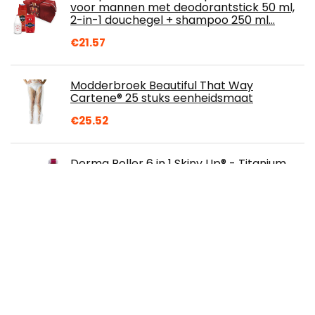
voor mannen met deodorantstick 50 ml,
2-in-1 douchegel + shampoo 250 ml…
€
21.57
Modderbroek Beautiful That Way
Cartene® 25 stuks eenheidsmaat
€
25.52
Derma Roller 6 in 1 Skiny Up® - Titanium
Micro Needle Roller for Skin Care / More
Sizes for Choice / to reduce Wrinkles…
€
22.18
Minkissy 2 stuks Venetiaanse maskerade
sexy kant kat oog masker oogbedekking
cosplay kostuum voor fancy jurk
Halloween…