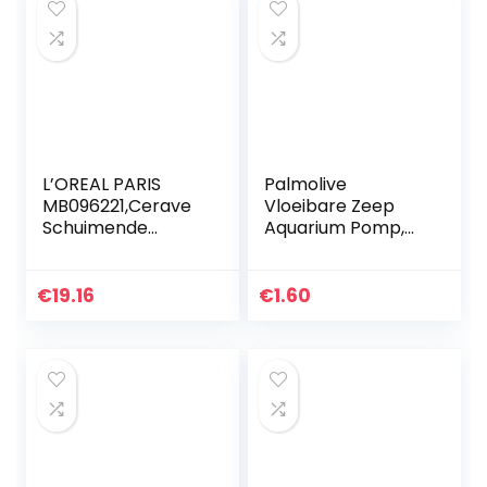
L’OREAL PARIS
Palmolive
MB096221,Cerave
Vloeibare Zeep
Schuimende
Aquarium Pomp,
reinigingsgel, 473
300 ml
ml, Foaming
Moisturizer Wasgel
€
19.16
€
1.60
voor dagelijks
gebruik,473 ml…