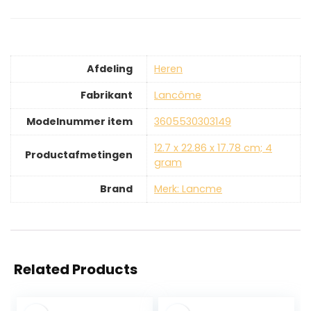
Afdeling
‎Heren
Fabrikant
‎Lancôme
Modelnummer item
‎3605530303149
‎12.7 x 22.86 x 17.78 cm; 4
Productafmetingen
gram
Brand
Merk: Lancme
Related Products