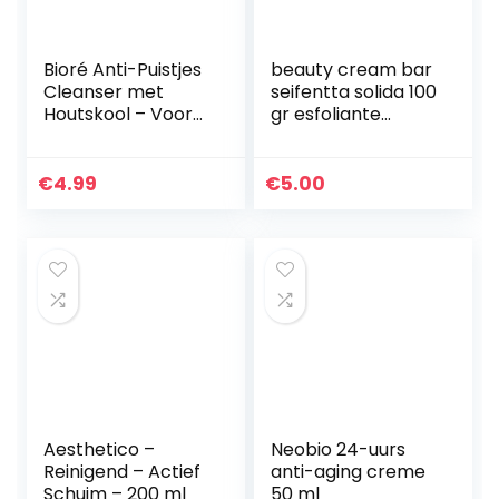
Bioré Anti-Puistjes
beauty cream bar
Cleanser met
seifentta solida 100
Houtskool – Voor
gr esfoliante
een Normale tot
confezione
Vette Huid – 200
bipacco (2x100gr)
Milliliter
€
4.99
€
5.00
Aesthetico –
Neobio 24-uurs
Reinigend – Actief
anti-aging creme
Schuim – 200 ml
50 ml