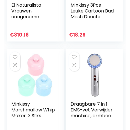
El Naturalista
Minkissy 3Pcs
Vrouwen
Leuke Cartoon Bad
aangename
Mesh Douche
bladeren open
Ballen Poef
teen sandalen
Loofahs Wassen
Ballen Exfoliërende
€
310.16
€
18.29
Bad Spons
Lichaam…
Minkissy
Draagbare 7 in 1
Marshmallow Whip
EMS-vet Verwijder
Maker: 3 Stks
machine, armbeen
Plastic Rich Foam
buikvet
Maker Voor Foam
verwijderen, voor