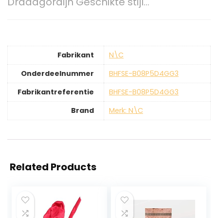
Draadgordijn Geschikte stijl…
Fabrikant
‎N\C
Onderdeelnummer
‎BHFSE-B08P5D4GG3
Fabrikantreferentie
‎BHFSE-B08P5D4GG3
Brand
Merk: N\C
Related Products