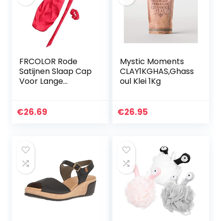
FRCOLOR Rode
Mystic Moments
Satijnen Slaap Cap
CLAY1KGHAS,Ghass
Voor Lange
oul Klei 1Kg
Vlechten Haar
Zijde Lange
Satijnen Motorkap
€
26.69
€
26.95
Slaap Cap Zachte
Elastische Band…