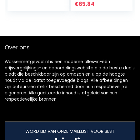
Cleanser en Face
gewichtsverlies
€
65.84
Wash Handleiding
huidverjonging
Bubbler…
rimpel…
Over ons
Wassenmetgevoel.nl is een moderne alles-in-één
prijsvergelijkings- en beoordelingswebsite die de beste deals
biedt die beschikbaar zijn op amazon en u op de hoogte
houdt via de laatst toegevoegde blogs. Alle afbeeldingen
zijn auteursrechtelijk beschermd door hun respectievelijke
eigenaren. Alle geciteerde inhoud is afgeleid van hun
respectievelijke bronnen.
WORD LID VAN ONZE MAILLIJST VOOR BEST